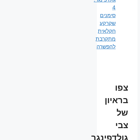
4
סימנים
שקרקע
חקלאית
מתקרבת
להפשרה
צפו
בראיון
של
צבי
גולדפינגר