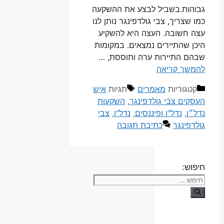
גבוהות.בשביל לבצע את ההשקעה
כמו שצריך, צבי גולדפינגר נותן לנו
עצה חשובה. העצה היא להשקיע
היכן שהתיירים נמצאים. במקומות
שבהם התיירות ערה ותוססת, …
להמשך קריאה
קטגוריות
מאמרים
תגיות
איש
העסקים צבי גולדפינגר
,
השקעות
נדל״ן
,
נדל"ן ופיננסים
,
נדל"ן
,
צבי
גולדפינגר
כתיבת תגובה
חיפוש: