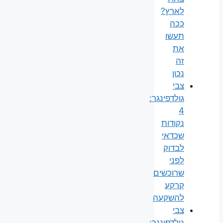
לארץ?
ככה
תעשו
את
זה
נכון
צבי
גולדפינגר:
4
נקודות
שכדאי
לבדוק
לפני
שרוכשים
קרקע
להשקעה
צבי
גולדפינגר: