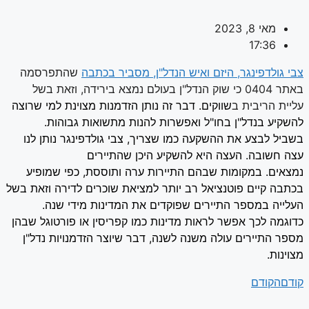
מאי 8, 2023
17:36
צבי גולדפינגר, היזם ואיש הנדל"ן, מסביר בכתבה
שהתפרסמה
באתר 0404 כי שוק הנדל"ן בעולם נמצא בירידה, וזאת בשל
עליית הריבית ב
שווקים. דבר זה נותן הזדמנות מצוינת למי שרוצה
להשקיע בנדל"ן בחו"ל ואפשרות להנות מתשואות גבוהות.
בשביל לבצע את ההשקעה כמו שצריך, צבי גולדפינגר נותן לנו
עצה חשובה.
העצה היא להשקיע היכן שהתיירים
נמצאים.
במקומות שבהם התיירות ערה ותוססת
, כפי שמופיע
בכתבה
קיים פוטנציאל רב יותר למציאת שוכרים לדירה וזאת בשל
העלייה במספר התיירים שפוקדים את המדינות מידי שנה
.
כדוגמה לכך אפשר לראות מדינות כמו קפריסין או פורטוגל שבהן
מספר התיירים עולה משנה לשנה, דבר שיוצר הזדמנויות נדל"ן
מצוינות
.
קודם
הקודם