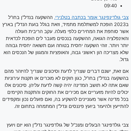
09:40
צבי גולדינפינגר אומר בכתבה בטלנירי,
ההשקעה בנדל"ן בחו"ל
ב2023 הופכת למשתלמת מתמיד, וזאת בגלל בועת הנדל"ן בארץ
אשר סוחפת את המחירים כלפי מעלה. עקב הריבית העולה
והאינפלציה הגואה, ההשקעה בנכסים מעבר לים הופכת לכדאית
יותר ויותר. זוהי השקעה יחסית בטוחה ועם תשואה יחסית גבוהה
שלא מצריכה הון ראשוני גבוה, והאופציות והמגוון של הנכסים הוא
גדול.
אם זאת, ישנם דברים שצריך לדעת וסיכונים שצריך להיזהר מהם
בהשקעה בנדל"ן בחו"ל, כגון חוקים לא מוכרים או תקנות עירוניות
שאם אתה לא תושב המדינה יהיה קשה לדעת עליהן. סיכונים אלו
יכולים להיות מזעריים אם מכירים את החוקים והתקנות הקיימים
בכל מדינה אשר מעוניינים להשקיע בה, ואם פועלים נכון ומקפידים
להתייעץ ולהיעזר ביועץ פיננסים ונדל"ן המתמחה בתחום זה.
צבי גולדפינגר הבעלים ומנכ"ל של גולדפינגר נדל"ן הוא יזם ויועץ